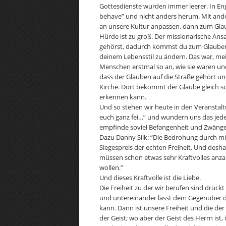
Gottesdienste wurden immer leerer. In Eng
behave” und nicht anders herum. Mit ande
an unsere Kultur anpassen, dann zum Gla
Hürde ist zu groß. Der missionarische Ansat
gehörst, dadurch kommst du zum Glauben un
deinem Lebensstil zu ändern. Das war, me
Menschen erstmal so an, wie sie waren und
dass der Glauben auf die Straße gehört u
Kirche. Dort bekommt der Glaube gleich s
erkennen kann.
Und so stehen wir heute in den Veranstal
euch ganz fei…” und wundern uns das jeder i
empfinde soviel Befangenheit und Zwänge, 
Dazu Danny Silk: “Die Bedrohung durch mis
Siegespreis der echten Freiheit. Und desh
müssen schon etwas sehr Kraftvolles anzap
wollen.”
Und dieses Kraftvolle ist die Liebe.
Die Freiheit zu der wir berufen sind drückt
und untereinander lässt dem Gegenüber d
kann. Dann ist unsere Freiheit und die der 
der Geist; wo aber der Geist des Herrn ist, is