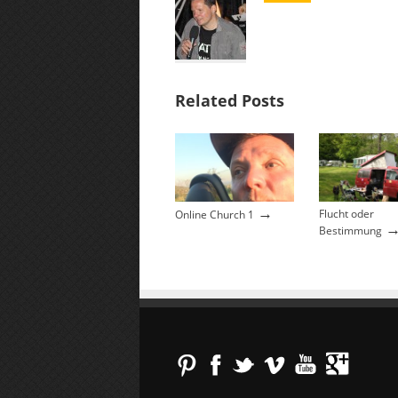
Related Posts
→
Flucht oder
Online Church 1
Bestimmung