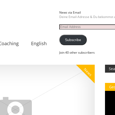
News via Email
Deine Email-Adresse & Du bekommst a
Email
Address
Subscribe
Coaching
English
Join 40 other subscribers
News
Ge