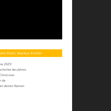
ent Posts: Markus Eichler
me 2025!
schichte des Jahres
Christ.mas
h da
fen deinen Namen