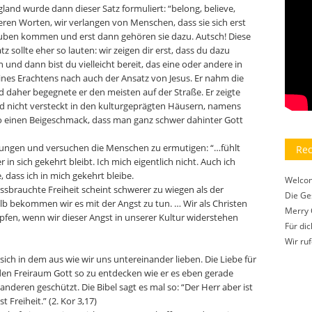
land wurde dann dieser Satz formuliert: “belong, believe,
ren Worten, wir verlangen von Menschen, dass sie sich erst
uben kommen und erst dann gehören sie dazu. Autsch! Diese
z sollte eher so lauten: wir zeigen dir erst, dass du dazu
d dann bist du vielleicht bereit, das eine oder andere in
ines Erachtens nach auch der Ansatz von Jesus. Er nahm die
 daher begegnete er den meisten auf der Straße. Er zeigte
nd nicht versteckt in den kulturgeprägten Häusern, namens
o einen Beigeschmack, dass man ganz schwer dahinter Gott
tungen und versuchen die Menschen zu ermutigen: “…fühlt
Rec
n sich gekehrt bleibt. Ich mich eigentlich nicht. Auch ich
dass ich in mich gekehrt bleibe.
Welco
sbrauchte Freiheit scheint schwerer zu wiegen als der
Die Ge
alb bekommen wir es mit der Angst zu tun. … Wir als Christen
Merry 
fen, wenn wir dieser Angst in unserer Kultur widerstehen
Für dic
Wir ru
 sich in dem aus wie wir uns untereinander lieben. Die Liebe für
en Freiraum Gott so zu entdecken wie er es eben gerade
anderen geschützt. Die Bibel sagt es mal so: “Der Herr aber ist
t Freiheit.” (2. Kor 3,17)