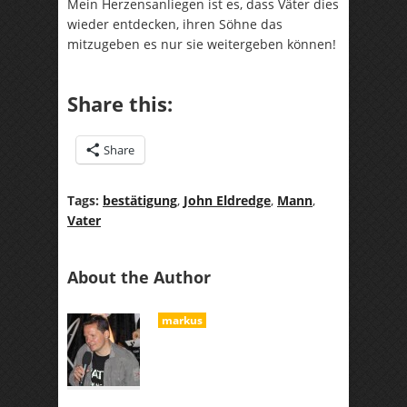
Mein Herzensanliegen ist es, dass Väter dies
wieder entdecken, ihren Söhne das
mitzugeben es nur sie weitergeben können!
Share this:
Share
Tags:
bestätigung
,
John Eldredge
,
Mann
,
Vater
About the Author
markus