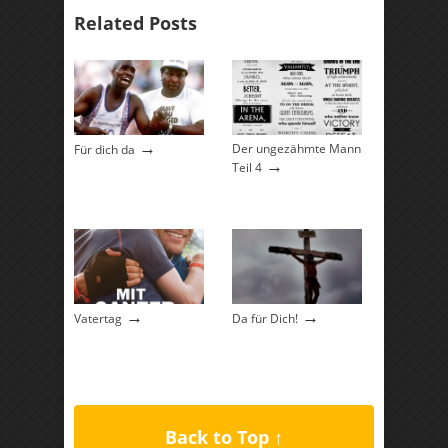
Related Posts
→
Der ungezähmte Mann
Für dich da
→
Teil 4
→
→
Vatertag
Da für Dich!
Back to Top ↑