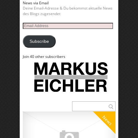
News via Email
Deine Email-Adresse & Du bekommst aktuelle News
des Blogs zugesendet
Email
Address
Subscribe
Join 40 other subscribers
News