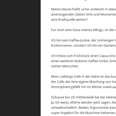
Meine Devise heißt unter anderem in dieser
anstrengenden Zeiten Orte und Momente s
eine Kraftquelle wirken?
Für mich eine Oase meines Alltags, ist der
Ich bin kein Kaffee-Junkie, der Unmenge
funktionieren, sondern ich bin ein Geniesse
Ich trinke zum Frühstück einen Capucci
einen weiteren leckeren Kaffee trinke. En
netten Menschen.
Mein Lieblings-Cafe in der Nähe ist das bu
der Café, der eine eigene Mischung von H
Atmosphäre gefällt mir im Winter sowie a
Zuhause bin ich mittlerweile bei der klein
Ja, ich weiss, etliche werden jetzt sagen,
umweltschädlich. Beiden Argumenten kann 
super Angebot für die Maschine bekamen, si