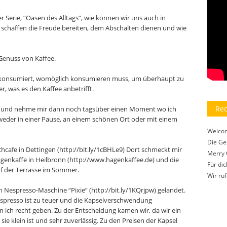
 Serie, “Oasen des Alltags”, wie können wir uns auch in
chaffen die Freude bereiten, dem Abschalten dienen und wie
 Genuss von Kaffee.
n konsumiert, womöglich konsumieren muss, um überhaupt zu
r, was es den Kaffee anbetrifft.
Rec
no und nehme mir dann noch tagsüber einen Moment wo ich
tweder in einer Pause, an einem schönen Ort oder mit einem
Welco
Die Ge
chcafe in Dettingen (http://bit.ly/1cBHLe9) Dort schmeckt mir
Merry 
agenkaffe in Heilbronn (http://www.hagenkaffee.de) und die
Für dic
uf der Terrasse im Sommer.
Wir ru
en Nespresso-Maschine “Pixie” (http://bit.ly/1KQrjpw) gelandet.
 Nespresso ist zu teuer und die Kapselverschwendung
ich recht geben. Zu der Entscheidung kamen wir, da wir ein
e klein ist und sehr zuverlässig. Zu den Preisen der Kapsel