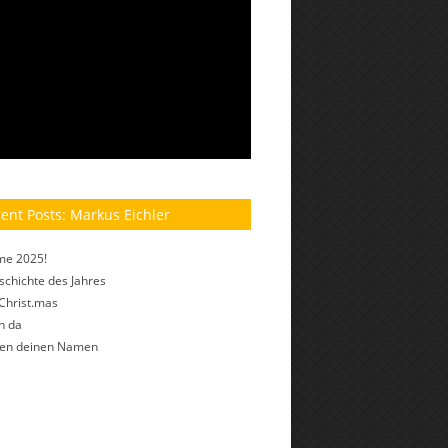
ent Posts: Markus Eichler
me 2025!
schichte des Jahres
Christ.mas
h da
fen deinen Namen