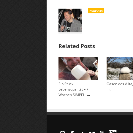
markus
Related Posts
Ein Stück
Oasen des Alltag
→
Lebensqualität – 7
→
Wochen SIMPEL