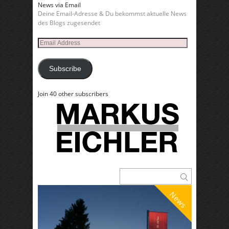
News via Email
Deine Email-Adresse & Du bekommst aktuelle News
des Blogs zugesendet
Email
Address
Subscribe
Join 40 other subscribers
News