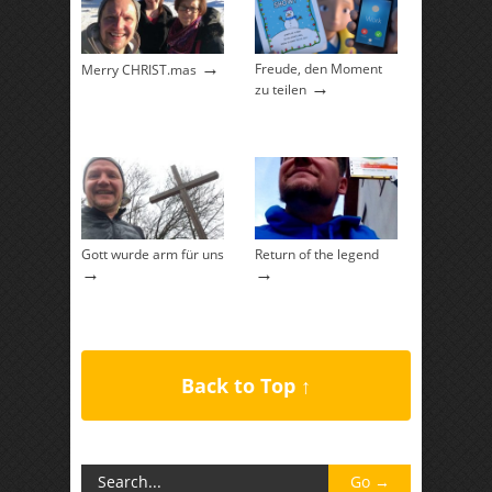
→
Freude, den Moment
Merry CHRIST.mas
→
zu teilen
Gott wurde arm für uns
Return of the legend
→
→
Back to Top ↑