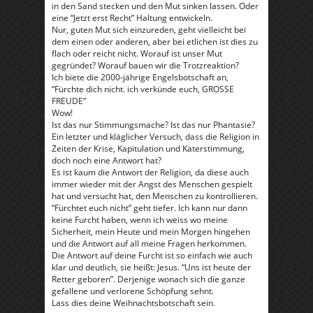
in den Sand stecken und den Mut sinken lassen. Oder
eine “Jetzt erst Recht” Haltung entwickeln.
Nur, guten Mut sich einzureden, geht vielleicht bei
dem einen oder anderen, aber bei etlichen ist dies zu
flach oder reicht nicht. Worauf ist unser Mut
gegründet? Worauf bauen wir die Trotzreaktion?
Ich biete die 2000-jährige Engelsbotschaft an,
“Fürchte dich nicht. ich verkünde euch, GROSSE
FREUDE”
Wow!
Ist das nur Stimmungsmache? Ist das nur Phantasie?
Ein letzter und kläglicher Versuch, dass die Religion in
Zeiten der Krise, Kapitulation und Katerstimmung,
doch noch eine Antwort hat?
Es ist kaum die Antwort der Religion, da diese auch
immer wieder mit der Angst des Menschen gespielt
hat und versucht hat, den Menschen zu kontrollieren.
“Fürchtet euch nicht” geht tiefer. Ich kann nur dann
keine Furcht haben, wenn ich weiss wo meine
Sicherheit, mein Heute und mein Morgen hingehen
und die Antwort auf all meine Fragen herkommen.
Die Antwort auf deine Furcht ist so einfach wie auch
klar und deutlich, sie heißt: Jesus. “Uns ist heute der
Retter geboren”. Derjenige wonach sich die ganze
gefallene und verlorene Schöpfung sehnt.
Lass dies deine Weihnachtsbotschaft sein.