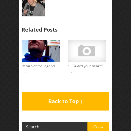
Related Posts
Return of the legend
“… Guard your heart!”
→
→
Back to Top ↑