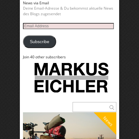
News via Email
Deine Email-Adresse & Du bekommst aktuelle News
des Blogs zugesendet
Email
Address
Subscribe
Join 40 other subscribers
News