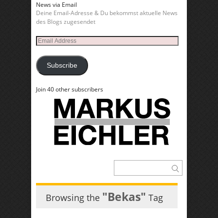
News via Email
Deine Email-Adresse & Du bekommst aktuelle News
des Blogs zugesendet
Email
Address
Subscribe
Join 40 other subscribers
"Bekas"
Browsing the
Tag