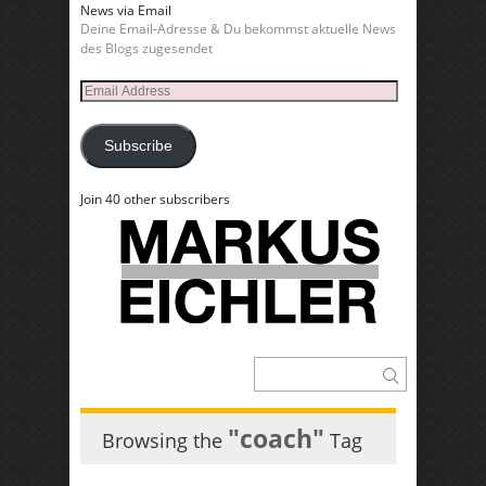
News via Email
Deine Email-Adresse & Du bekommst aktuelle News
des Blogs zugesendet
Email
Address
Subscribe
Join 40 other subscribers
"coach"
Browsing the
Tag