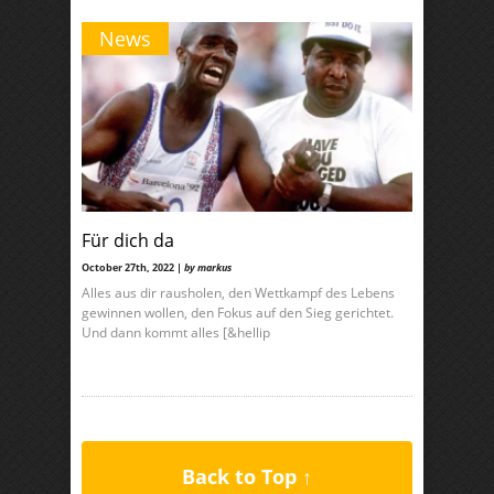
News
Für dich da
October 27th, 2022 |
by markus
Alles aus dir rausholen, den Wettkampf des Lebens
gewinnen wollen, den Fokus auf den Sieg gerichtet.
Und dann kommt alles [&hellip
Back to Top ↑