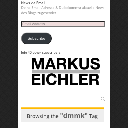
News via Email
Deine Email-Adresse & Du bekommst aktuelle News
des Blogs zugesendet
Email
Address
Subscribe
Join 40 other subscribers
"dmmk"
Browsing the
Tag