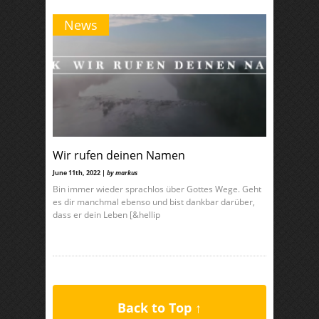
News
Wir rufen deinen Namen
June 11th, 2022 |
by markus
Bin immer wieder sprachlos über Gottes Wege. Geht
es dir manchmal ebenso und bist dankbar darüber,
dass er dein Leben [&hellip
Back to Top ↑