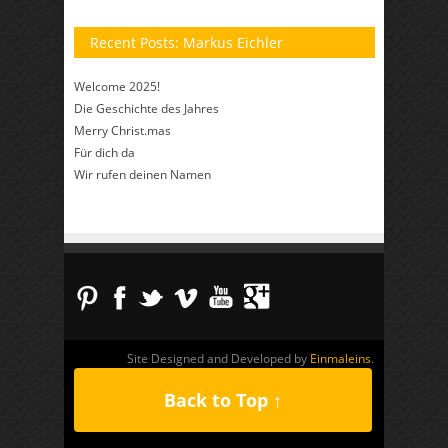
Recent Posts: Markus Eichler
Welcome 2025!
Die Geschichte des Jahres
Merry Christ.mas
Für dich da
Wir rufen deinen Namen
Site Designed and Developed by
Einmaleins
.
Back to Top ↑