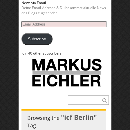
News via Email
Deine Email-Adresse & Du bekommst aktuelle News
des Blogs zugesendet
Email
Address
Subscribe
Join 40 other subscribers
"icf Berlin"
Browsing the
Tag