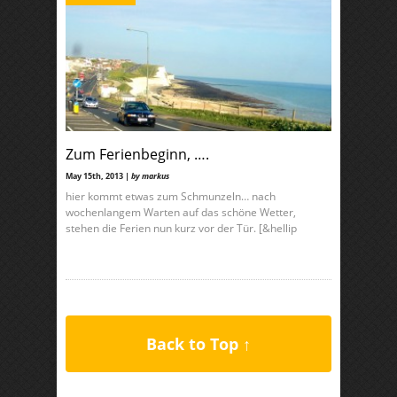
Zum Ferienbeginn, ….
May 15th, 2013 |
by markus
hier kommt etwas zum Schmunzeln… nach
wochenlangem Warten auf das schöne Wetter,
stehen die Ferien nun kurz vor der Tür. [&hellip
Back to Top ↑