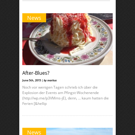
News
After-Blues?
June 5th, 2015 |
by markus
Noch vor wenigen Tagen schrieb ich über die
Explosion der Events am Pfingst-Wochenende
(http://wp.me/p3VMms-jE), denn, … kaum hatten die
Ferien [&hellip
News