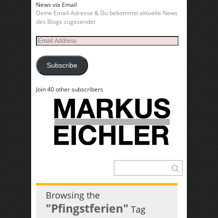
News via Email
Deine Email-Adresse & Du bekommst aktuelle News
des Blogs zugesendet
Email
Address
Subscribe
Join 40 other subscribers
Browsing the
"Pfingstferien"
Tag