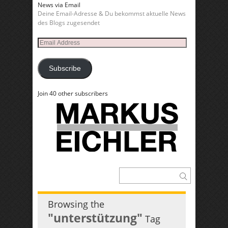
News via Email
Deine Email-Adresse & Du bekommst aktuelle News
des Blogs zugesendet
Email
Address
Subscribe
Join 40 other subscribers
Browsing the
"unterstützung"
Tag