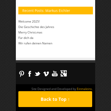
Recent Posts: Markus Eichler
Welcome 2025!
Die Geschichte des Jahres
Merry Christ.mas
Für dich da
Wir rufen deinen Namen
Site Designed and Developed by
Einmaleins
.
Back to Top ↑