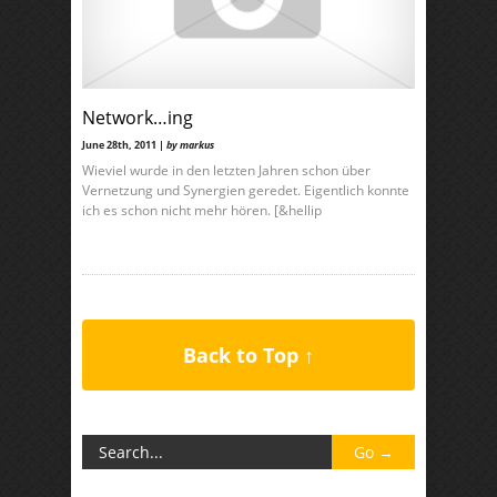
Network…ing
June 28th, 2011 |
by markus
Wieviel wurde in den letzten Jahren schon über
Vernetzung und Synergien geredet. Eigentlich konnte
ich es schon nicht mehr hören. [&hellip
Back to Top ↑