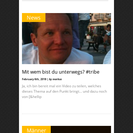
News
Mit wem bist du unterwegs? #tribe
February 6th, 2018 |
by markus
Ja, ich bin bereit mal ein Video zu teilen, welches
dieses Thema auf den Punkt bringt… und dazu noch
von [&hellip
Männer