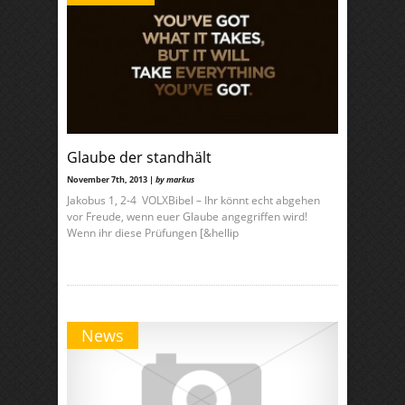
Glaube der standhält
November 7th, 2013 |
by markus
Jakobus 1, 2-4 VOLXBibel – Ihr könnt echt abgehen
vor Freude, wenn euer Glaube angegriffen wird!
Wenn ihr diese Prüfungen [&hellip
News