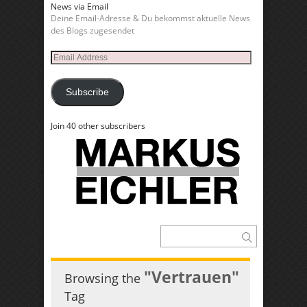
News via Email
Deine Email-Adresse & Du bekommst aktuelle News
des Blogs zugesendet
Email
Address
Subscribe
Join 40 other subscribers
"Vertrauen"
Browsing the
Tag