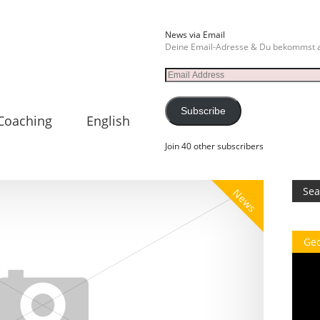
News via Email
Deine Email-Adresse & Du bekommst a
Email
Address
Subscribe
Coaching
English
Join 40 other subscribers
News
Ge