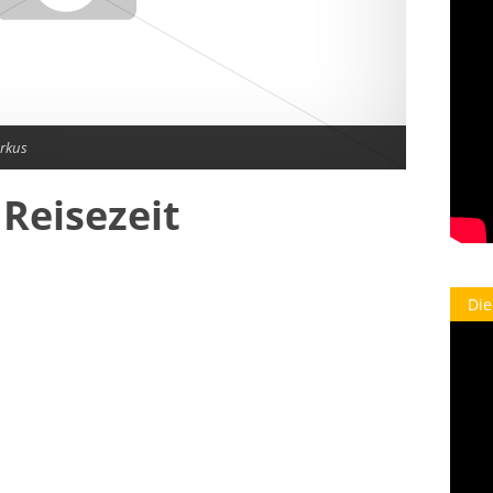
rkus
Reisezeit
Die