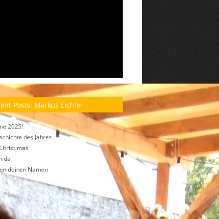
ent Posts: Markus Eichler
me 2025!
schichte des Jahres
Christ.mas
h da
fen deinen Namen