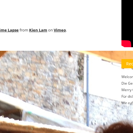
Time Lapse
from
Kien Lam
on
Vimeo
.
Rec
Welco
Die Ge
Merry 
Für dic
Wir ru