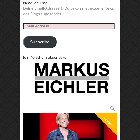
News via Email
Deine Email-Adresse & Du bekommst aktuelle News
des Blogs zugesendet
Email
Address
Subscribe
Join 40 other subscribers
News