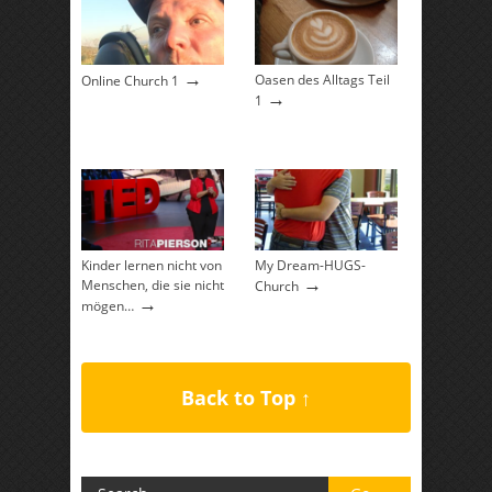
→
Oasen des Alltags Teil
Online Church 1
→
1
Kinder lernen nicht von
My Dream-HUGS-
→
Menschen, die sie nicht
Church
→
mögen…
Back to Top ↑