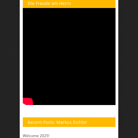
Die Freude am Herrn
Recent Posts: Markus Eichler
Welcome 2025!