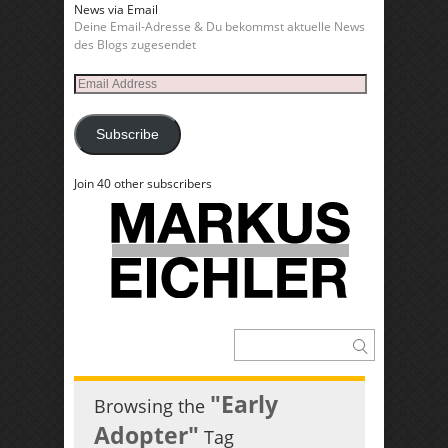
News via Email
Deine Email-Adresse & Du bekommst aktuelle News
des Blogs zugesendet
Email
Address
Subscribe
Join 40 other subscribers
"Early
Browsing the
Adopter"
Tag