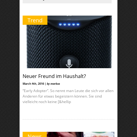
Trend
Neuer Freund im Haushalt?
March 4th, 2016 |
by markus
“Early Adopter”. So nennt man Leute die sich vor allen
Anderen für etwas begeistern können. Sie sind
vielleicht noch keine [&hellip
News